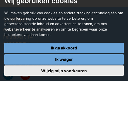
Wij gebruiken cookies
Wij maken gebruik van cookies en andere tracking-technologieën om
Contact
uw surfervaring op onze website te verbeteren, om
gepersonaliseerde inhoud en advertenties te tonen, om ons
Geolab Wiertsema
websiteverkeer te analyseren en om te begrijpen waar onze
bezoekers vandaan komen.
Feithspark 14
9356 BZ Tolbert
Ik ga akkoord
Ik weiger
Volg ons op Social Media
Wijzig mijn voorkeuren
Certificering