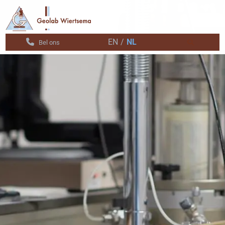
EN
/
NL